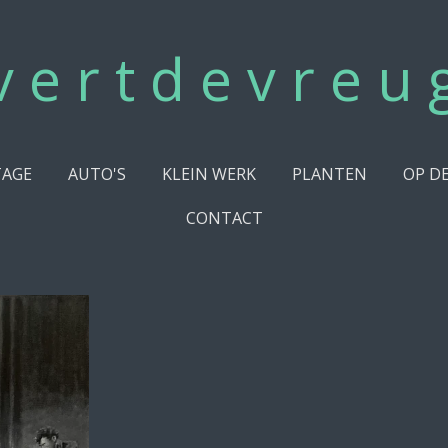
v e r t d e v r e u 
TAGE
AUTO'S
KLEIN WERK
PLANTEN
OP D
CONTACT