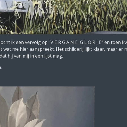
ocht ik een vervolg op "V E R G A N E G L O R I E" en toen k
cht wat me hier aanspreekt. Het schilderij lijkt klaar, maar
t hij van mij in een lijst mag.
.