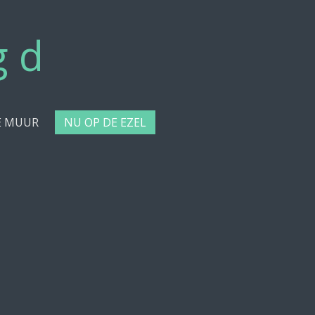
g d
E MUUR
NU OP DE EZEL