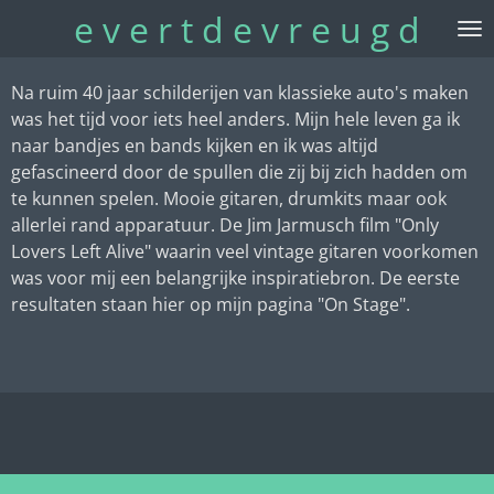
e v e r t d e v r e u g d
Ga
direct
naar
Na ruim 40 jaar schilderijen van klassieke auto's maken
de
was het tijd voor iets heel anders. Mijn hele leven ga ik
hoofdinhoud
naar bandjes en bands kijken en ik was altijd
gefascineerd door de spullen die zij bij zich hadden om
te kunnen spelen. Mooie gitaren, drumkits maar ook
allerlei rand apparatuur. De Jim Jarmusch film "Only
Lovers Left Alive" waarin veel vintage gitaren voorkomen
was voor mij een belangrijke inspiratiebron. De eerste
resultaten staan hier op mijn pagina "On Stage".